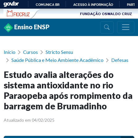
Ir para conteúdo
COMUNICA BR
ACESSO À INFORMAÇÃO
PARTI
IR
PARA
Ensino ENSP
O
CONTEÚDO
Início
Cursos
Stricto Sensu
Saúde Pública e Meio Ambiente Acadêmico
Defesas
Estudo avalia alterações do
sistema antioxidante no rio
Paraopeba após rompimento da
barragem de Brumadinho
Atualizado em 04/02/2025