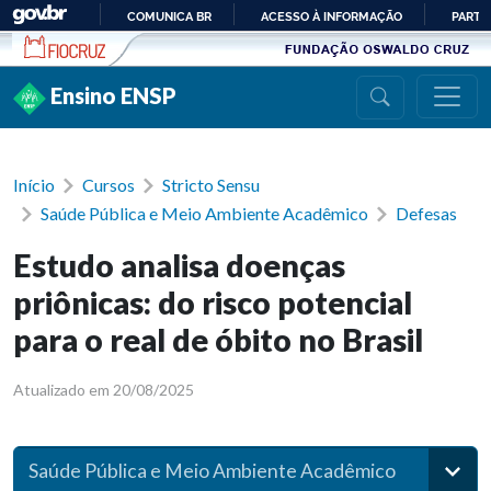
Ir para conteúdo
COMUNICA BR
ACESSO À INFORMAÇÃO
PARTI
IR
PARA
Ensino ENSP
O
CONTEÚDO
Início
Cursos
Stricto Sensu
Saúde Pública e Meio Ambiente Acadêmico
Defesas
Estudo analisa doenças
priônicas: do risco potencial
para o real de óbito no Brasil
Atualizado em 20/08/2025
Saúde Pública e Meio Ambiente Acadêmico