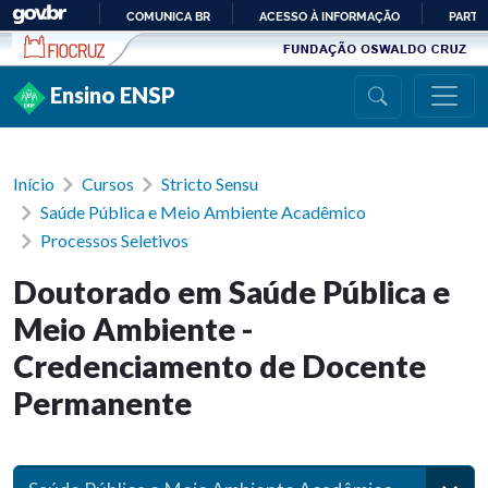
Ir para conteúdo
COMUNICA BR
ACESSO À INFORMAÇÃO
PARTI
IR
PARA
Ensino ENSP
O
CONTEÚDO
Início
Cursos
Stricto Sensu
Saúde Pública e Meio Ambiente Acadêmico
Processos Seletivos
Doutorado em Saúde Pública e
Meio Ambiente -
Credenciamento de Docente
Permanente