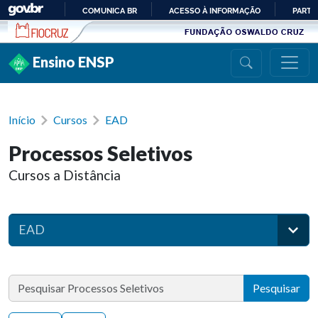
Ir para conteúdo
COMUNICA BR
ACESSO À INFORMAÇÃO
PARTI
IR
PARA
Ensino ENSP
O
CONTEÚDO
Início
Cursos
EAD
Processos Seletivos
Cursos a Distância
EAD
Pesquisar