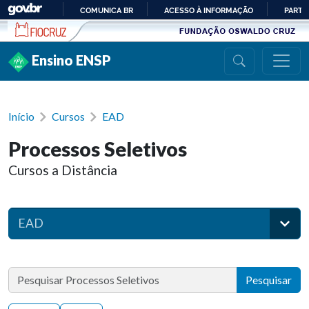
Ir para conteúdo
COMUNICA BR
ACESSO À INFORMAÇÃO
PARTI
IR
PARA
Ensino ENSP
O
CONTEÚDO
Início
Cursos
EAD
Processos Seletivos
Cursos a Distância
EAD
Pesquisar