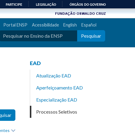
PARTICIPE
LEGISLAÇÃO
ÓRGÃOS DO GOVERNO
Portal ENSP
Acessibilidade
English
Español
Pesquisar
EAD
Atualização EAD
Aperfeiçoamento EAD
Especialização EAD
Processos Seletivos
quisar
recentes