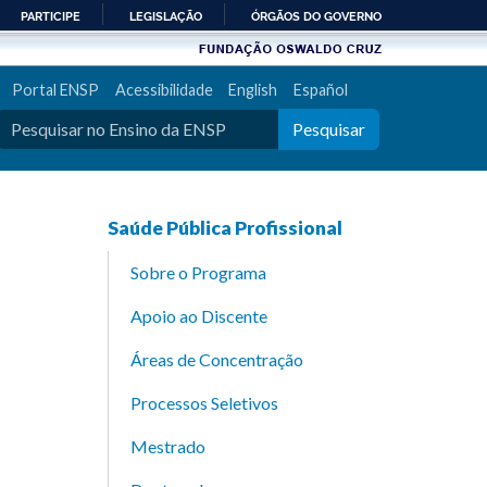
PARTICIPE
LEGISLAÇÃO
ÓRGÃOS DO GOVERNO
Portal ENSP
Acessibilidade
English
Español
Pesquisar
Saúde Pública Profissional
Sobre o Programa
Apoio ao Discente
Áreas de Concentração
Processos Seletivos
Mestrado