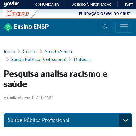
Ir para conteúdo
COMUNICA BR
ACESSO À INFORMAÇÃO
PARTI
IR
PARA
Ensino ENSP
O
CONTEÚDO
Início
Cursos
Stricto Sensu
Saúde Pública Profissional
Defesas
Pesquisa analisa racismo e
saúde
Atualizado em 11/11/2021
Saúde Pública Profissional