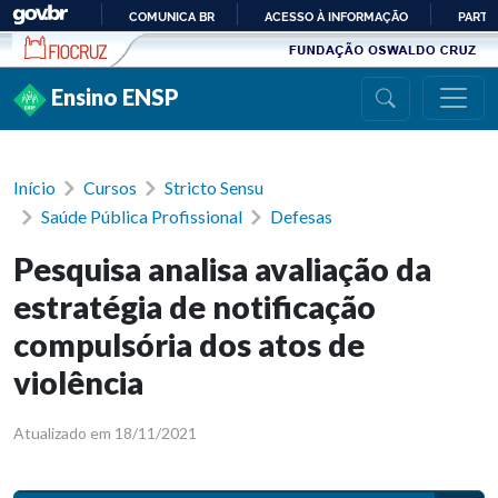
Ir para conteúdo
COMUNICA BR
ACESSO À INFORMAÇÃO
PARTI
IR
PARA
Ensino ENSP
O
CONTEÚDO
Início
Cursos
Stricto Sensu
Saúde Pública Profissional
Defesas
Pesquisa analisa avaliação da
estratégia de notificação
compulsória dos atos de
violência
Atualizado em 18/11/2021