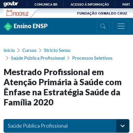
Ir para conteúdo
COMUNICA BR
ACESSO À INFORMAÇÃO
PARTI
IR
PARA
Ensino ENSP
O
CONTEÚDO
Início
Cursos
Stricto Sensu
Saúde Pública Profissional
Processos Seletivos
Mestrado Profissional em
Atenção Primária à Saúde com
Ênfase na Estratégia Saúde da
Família 2020
Saúde Pública Profissional