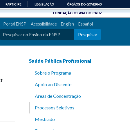
PARTICIPE
LEGISLAÇÃO
ÓRGÃOS DO GOVERNO
Portal ENSP
Acessibilidade
English
Español
Pesquisar
Saúde Pública Profissional
,
Sobre o Programa
Apoio ao Discente
Áreas de Concentração
Processos Seletivos
Mestrado