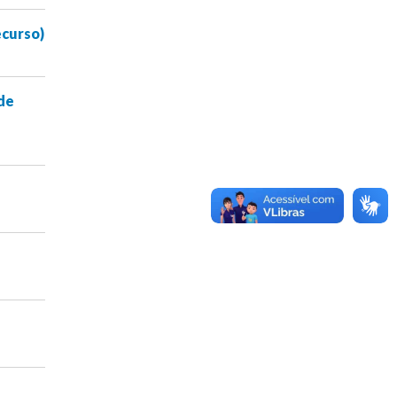
ecurso)
de