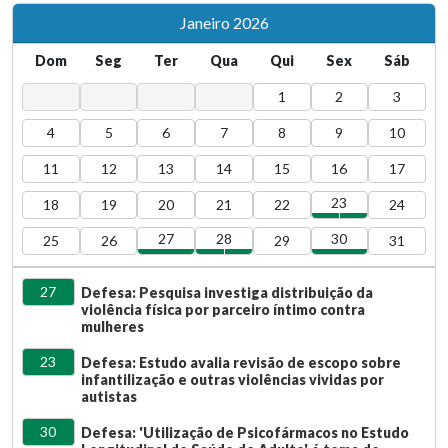
Janeiro 2026
Dom
Seg
Ter
Qua
Qui
Sex
Sáb
1
2
3
4
5
6
7
8
9
10
11
12
13
14
15
16
17
23
18
19
20
21
22
24
27
28
30
25
26
29
31
27
Defesa: Pesquisa investiga distribuição da
violência física por parceiro íntimo contra
mulheres
23
Defesa: Estudo avalia revisão de escopo sobre
infantilização e outras violências vividas por
autistas
30
Defesa: 'Utilização de Psicofármacos no Estudo