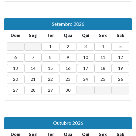
29
Defesa: 'Análise Espacial das Arboviroses Urbanas
Transmitidas pelo Aedes Aegypti' é tema de
estudo na ENSP
Setembro 2026
Dom
Seg
Ter
Qua
Qui
Sex
Sáb
1
2
3
4
5
6
7
8
9
10
11
12
13
14
15
16
17
18
19
20
21
22
23
24
25
26
27
28
29
30
Outubro 2026
Dom
Seg
Ter
Qua
Qui
Sex
Sáb