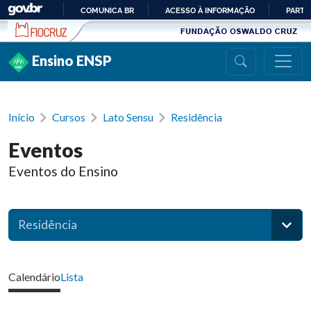
Ir para conteúdo
COMUNICA BR
ACESSO À INFORMAÇÃO
PARTI
IR
PARA
Ensino ENSP
O
CONTEÚDO
Início
Cursos
Lato Sensu
Residência
Eventos
Eventos do Ensino
Residência
Calendário
Lista