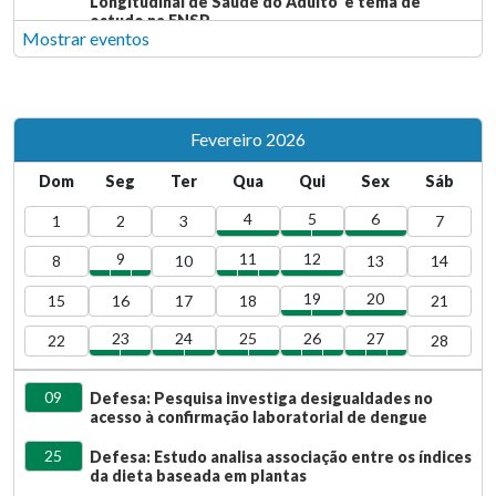
Longitudinal de Saúde do Adulto' é tema de
estudo na ENSP
28
Defesa: Estudo investiga adequação da
Assistência Pré-Natal a Gestantes Indígenas
28
Defesa: Cobertura vacinal infantil na Amazônia
Legal Brasileira é tema de pesquisa na ENSP
Fevereiro 2026
23
Defesa: Pesquisa analisa utilização da Plataforma
Dom
Seg
Ter
Qua
Qui
Sex
Sáb
de Triagem Neonatal no Município de Manaus
4
5
6
1
2
3
7
9
11
12
8
10
13
14
19
20
15
16
17
18
21
23
24
25
26
27
22
28
09
Defesa: Pesquisa investiga desigualdades no
acesso à confirmação laboratorial de dengue
25
Defesa: Estudo analisa associação entre os índices
da dieta baseada em plantas