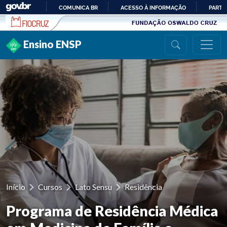
Ir para conteúdo
COMUNICA BR
ACESSO À INFORMAÇÃO
PARTI
IR
PARA
Ensino ENSP
O
CONTEÚDO
Início
Cursos
Lato Sensu
Residência
Programa de Residência Médica