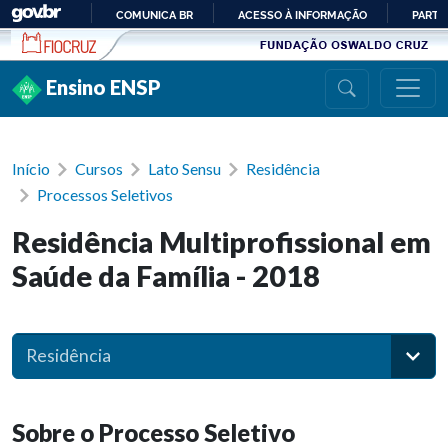
Ir para conteúdo
COMUNICA BR
ACESSO À INFORMAÇÃO
PARTI
IR
PARA
Ensino ENSP
O
CONTEÚDO
Início
Cursos
Lato Sensu
Residência
Processos Seletivos
Residência Multiprofissional em
Saúde da Família - 2018
Residência
Sobre o Processo Seletivo