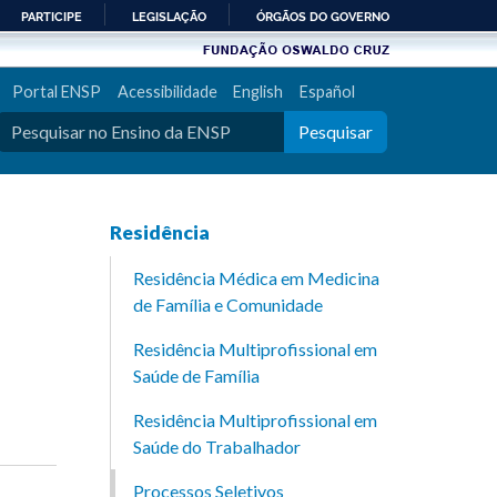
PARTICIPE
LEGISLAÇÃO
ÓRGÃOS DO GOVERNO
Portal ENSP
Acessibilidade
English
Español
Pesquisar
Residência
Residência Médica em Medicina
de Família e Comunidade
Residência Multiprofissional em
Saúde de Família
Residência Multiprofissional em
Saúde do Trabalhador
Processos Seletivos