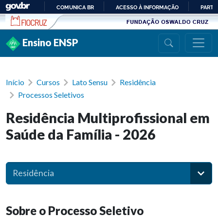
Ir para conteúdo
COMUNICA BR
ACESSO À INFORMAÇÃO
PARTI
IR
PARA
Ensino ENSP
O
CONTEÚDO
Início
Cursos
Lato Sensu
Residência
Processos Seletivos
Residência Multiprofissional em
Saúde da Família - 2026
Residência
Sobre o Processo Seletivo